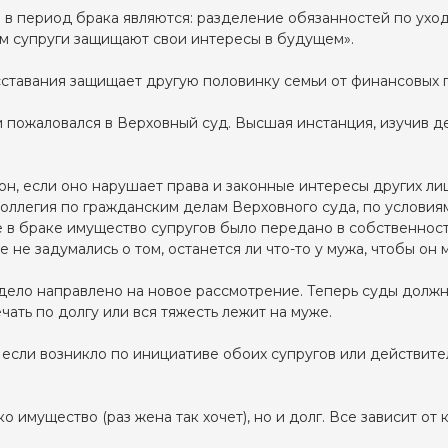
 в период брака являются: разделение обязанностей по уход
зом супруги защищают свои интересы в будущем».
сставания защищает другую половинку семьи от финансовых 
пожаловался в Верховный суд. Высшая инстанция, изучив дел
н, если оно нарушает права и законные интересы других ли
оллегия по гражданским делам Верховного суда, по условия
в браке имущество супругов было передано в собственность
 не задумались о том, останется ли что-то у мужа, чтобы он м
ело направлено на новое рассмотрение. Теперь суды должн
чать по долгу или вся тяжесть лежит на муже.
 если возникло по инициативе обоих супругов или действител
о имущество (раз жена так хочет), но и долг. Все зависит от