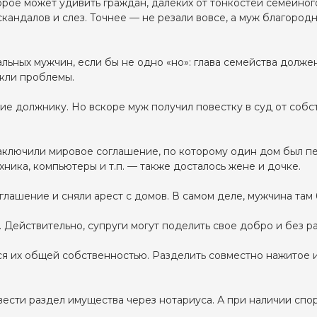
рое может удивить граждан, далеких от тонкостей семейного
кандалов и слез. Точнее — не резали вовсе, а муж благородн
ьных мужчин, если бы не одно «но»: глава семейства должен
икли проблемы.
е должнику. Но вскоре муж получил повестку в суд от собс
ключили мировое соглашение, по которому один дом был пе
ника, компьютеры и т.п. — также досталось жене и дочке.
шение и сняли арест с домов. В самом деле, мужчина там бол
 Действительно, супруги могут поделить свое добро и без ра
ся их общей собственностью. Разделить совместно нажитое и
ести раздел имущества через нотариуса. А при наличии спо