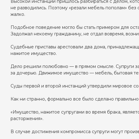
Высокой инстанции пришлось разбираться с делом, кото
не разводились. Поэтому «резали мебель пополам» без с
жалко.
Подобное поведение могло бы стать примером для остал
Задолжал некоему гражданину, не отдал вовремя, возн
Судебные приставы арестовали два дома, принадлежащи
нажитое имущество.
Дело решили полюбовно — в прямом смысле. Супруги за
за дочерью. Движимое имущество — мебель, бытовая тех
Суды первой и второй инстанций утвердили мировое согла
Как ни странно, формально все было сделано правильно.
«Имущество, нажитое супругами во время брака, являет
расторжения».
В случае достижения компромисса супруги могут произв