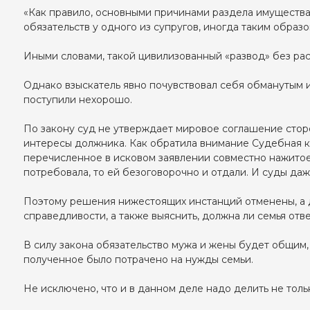
«Как правило, основными причинами раздела имущества
обязательств у одного из супругов, иногда таким обра
Иными словами, такой цивилизованный «развод» без ра
Однако взыскатель явно почувствовал себя обманутым и 
поступили нехорошо.
По закону суд не утверждает мировое соглашение сторо
интересы должника. Как обратила внимание Судебная к
перечисленное в исковом заявлении совместно нажитое 
потребовала, то ей безоговорочно и отдали. И суды даже
Поэтому решения нижестоящих инстанций отменены, а д
справедливости, а также выяснить, должна ли семья отве
В силу закона обязательство мужа и жены будет общим,
полученное было потрачено на нужды семьи.
Не исключено, что и в данном деле надо делить не тольк