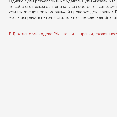
Однако суды разжалобить не удалось.Суды указали, чт
по себе его нельзя расценивать как обстоятельство, см
компании еще при камеральной проверке декларации. П
могла исправить неточности, но этого не сделала. Знач
В Гражданский кодекс РФ внесли поправки, касающиес
Навигация
по
записям