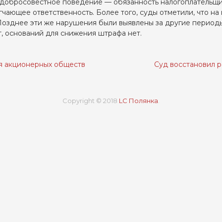
о добросовестное поведение — обязанность налогоплательщи
ягчающее ответственность. Более того, суды отметили, что н
озднее эти же нарушения были выявлены за другие периоды 
ит, оснований для снижения штрафа нет.
я акционерных обществ
Суд восстановил р
Copyright © 2018
LC Полянка
.