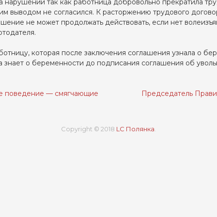
ла нарушений так как работница добровольно прекратила тр
им выводом не согласился. К расторжению трудового догов
шение не может продолжать действовать, если нет волеизъя
тодателя.
аботницу, которая после заключения соглашения узнала о бе
ца знает о беременности до подписания соглашения об уволь
е поведение — смягчающие
Председатель Прави
Copyright © 2018
LC Полянка
.