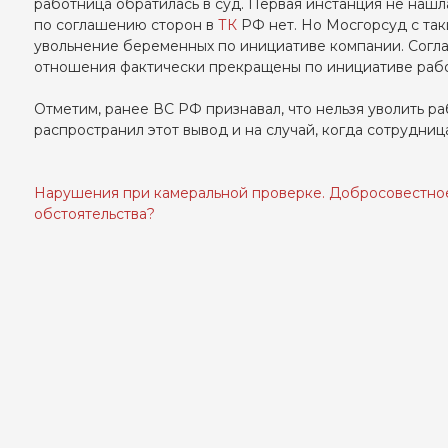
работница обратилась в суд. Первая инстанция не наш
по соглашению сторон в
ТК
РФ нет. Но Мосгорсуд с так
увольнение беременных по инициативе компании. Согла
отношения фактически прекращены по инициативе рабо
Отметим, ранее ВС РФ признавал, что нельзя уволить р
распространил этот вывод и на случай, когда сотрудни
Нарушения при камеральной проверке. Добросовестно
Навигация
обстоятельства?
по
записям