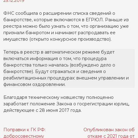
25.12.2019
ФНС сообщила о расширении списка сведений о
банкротстве, которые включаются в ЕГРЮЛ. Раньше из
реестра можно было узнать о том, что организацию уже
признали банкротом и начинают распродавать ее
имущество (открыто конкурсное производство).
Теперь в реестр в автоматическом режиме будет
включаться информация о том, что процедура
банкротства только началась (возбуждено дело о
банкротстве). Будут отражаться и сведения о
реабилитационных процедурах: внешнем управлении и
финансовом оздоровлении.
Благодаря техническому новшеству полноценно
заработает положение Закона о госрегистрации юрлиц,
действующее с 28 июня 2017 года.
Поправки к ГК РФ:
Опубликован закон об
Навигация
добросовестному
отказе с 2021 года от