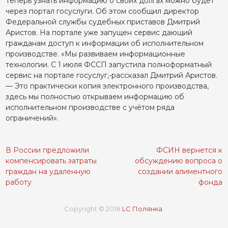
Теперь узнать информацию о своих долгах можно будет
через портал госуслуги. Об этом сообщил директор
Федеральной службы судебных приставов Дмитрий
Аристов. На портале уже запущен сервис дающий
гражданам доступ к информации об исполнительном
производстве. «Мы развиваем информационные
технологии. С 1 июля ФССП запустила полноформатный
сервис на портале госуслуг,-рассказал Дмитрий Аристов.
— Это практически копия электронного производства,
здесь мы полностью открываем информацию об
исполнительном производстве с учётом ряда
ограничений».
В России предложили
ФСИН вернется к
Навигация
компенсировать затраты
обсуждению вопроса о
по
граждан на удаленную
создании алиментного
записям
работу
фонда
Copyright © 2018
LC Полянка
.