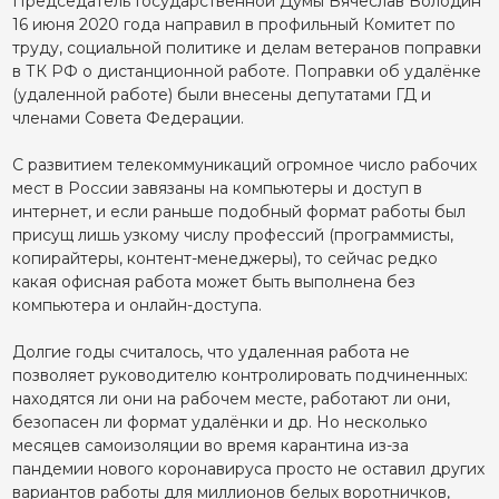
Председатель Государственной Думы Вячеслав Володин
16 июня 2020 года направил в профильный Комитет по
труду, социальной политике и делам ветеранов поправки
в ТК РФ о дистанционной работе. Поправки об удалёнке
(удаленной работе) были внесены депутатами ГД и
членами Совета Федерации.
С развитием телекоммуникаций огромное число рабочих
мест в России завязаны на компьютеры и доступ в
интернет, и если раньше подобный формат работы был
присущ лишь узкому числу профессий (программисты,
копирайтеры, контент-менеджеры), то сейчас редко
какая офисная работа может быть выполнена без
компьютера и онлайн-доступа.
Долгие годы считалось, что удаленная работа не
позволяет руководителю контролировать подчиненных:
находятся ли они на рабочем месте, работают ли они,
безопасен ли формат удалёнки и др. Но несколько
месяцев самоизоляции во время карантина из-за
пандемии нового коронавируса просто не оставил других
вариантов работы для миллионов белых воротничков,