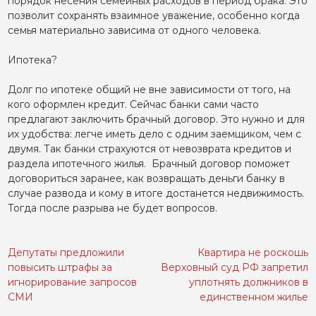
порядок несения семейных расходов в период брака. Это
позволит сохранять взаимное уважение, особенно когда
семья материально зависима от одного человека.
Ипотека?
Долг по ипотеке общий не вне зависимости от того, на
кого оформлен кредит. Сейчас банки сами часто
предлагают заключить брачный договор. Это нужно и для
их удобства: легче иметь дело с одним заемщиком, чем с
двумя. Так банки страхуются от невозврата кредитов и
раздела ипотечного жилья. Брачный договор поможет
договориться заранее, как возвращать деньги банку в
случае развода и кому в итоге достанется недвижимость.
Тогда после разрыва не будет вопросов.
Депутаты предложили
Квартира не роскошь
Навигация
повысить штрафы за
Верховный суд РФ запретил
по
игнорирование запросов
уплотнять должников в
записям
СМИ
единственном жилье