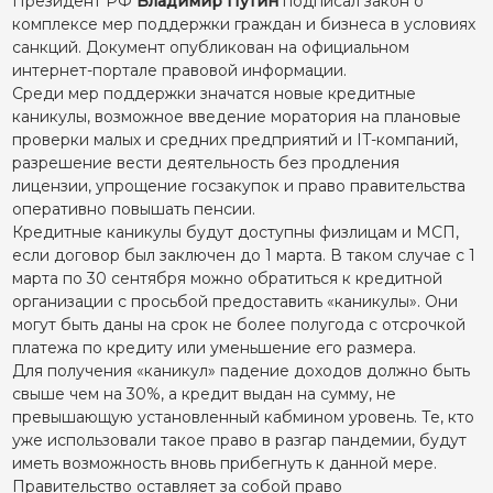
Президент РФ
Владимир Путин
подписал закон о
комплексе мер поддержки граждан и бизнеса в условиях
санкций. Документ опубликован на официальном
интернет-портале правовой информации.
Среди мер поддержки значатся новые кредитные
каникулы, возможное введение моратория на плановые
проверки малых и средних предприятий и IT-компаний,
разрешение вести деятельность без продления
лицензии, упрощение госзакупок и право правительства
оперативно повышать пенсии.
Кредитные каникулы будут доступны физлицам и МСП,
если договор был заключен до 1 марта. В таком случае с 1
марта по 30 сентября можно обратиться к кредитной
организации с просьбой предоставить «каникулы». Они
могут быть даны на срок не более полугода с отсрочкой
платежа по кредиту или уменьшение его размера.
Для получения «каникул» падение доходов должно быть
свыше чем на 30%, а кредит выдан на сумму, не
превышающую установленный кабмином уровень. Те, кто
уже использовали такое право в разгар пандемии, будут
иметь возможность вновь прибегнуть к данной мере.
Правительство оставляет за собой право