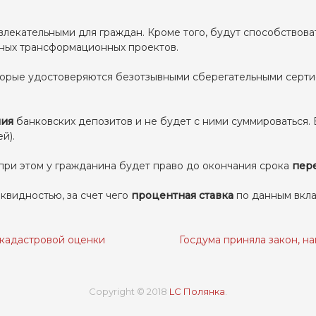
екательными для граждан. Кроме того, будут способствова
ных трансформационных проектов.
торые удостоверяются безотзывными сберегательными серти
ния
банковских депозитов и не будет с ними суммироваться.
ей).
 при этом у гражданина будет право до окончания срока
пере
квидностью, за счет чего
процентная ставка
по данным вкл
кадастровой оценки
Госдума приняла закон, 
Copyright © 2018
LC Полянка
.