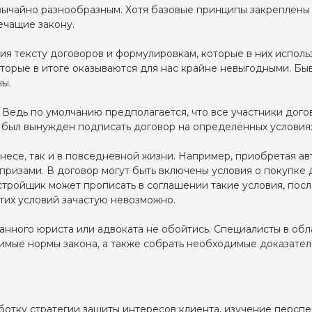
ычайно разнообразным. Хотя базовые принципы закреплены 
ечащие закону.
я тексту договоров и формулировкам, которые в них исполь
орые в итоге оказываются для нас крайне невыгодными. Быва
ы.
 Ведь по умолчанию предполагается, что все участники дог
ек был вынужден подписать договор на определённых условия
несе, так и в повседневной жизни. Например, приобретая а
призами. В договор могут быть включены условия о покупке 
астройщик может прописать в соглашении такие условия, по
тих условий зачастую невозможно.
ного юриста или адвоката не обойтись. Специалисты в обла
мые нормы закона, а также собрать необходимые доказатель
ботку стратегии защиты интересов клиента, изучение перспе