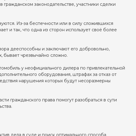
в гражданском законодательстве, участники сделки
зуются. Из-за беспечности или в силу сложившихся
ет и так, что одна из сторон использует своё более
овора дееспособны и заключают его добровольно,
х, бывает чрезвычайно сложно.
втомобиль у неофициального дилера по привлекательной
дополнительного оборудования, штрафах за отказ от
следствия нарушения которых будут несоразмерны
сти гражданского права помогут разобраться в сути
ства.
ктив дела в суде и поиск оптимального способа