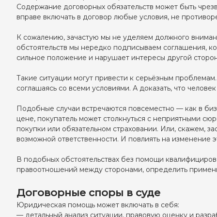
Содержание договорных обязательств может быть чрезв
вправе включать в договор любые условия, не противор
К сожалению, зачастую мы не уделяем должного внимани
обстоятельств мы нередко подписываем соглашения, кот
сильное положение и нарушает интересы другой сторон
Такие ситуации могут привести к серьёзным проблемам.
соглашаясь со всеми условиями. А доказать, что челов
Подобные случаи встречаются повсеместно — как в биз
цене, покупатель может столкнуться с неприятными сюр
покупки или обязательном страховании. Или, скажем, з
возможной ответственности. И повлиять на изменение э
В подобных обстоятельствах без помощи квалифицирован
правоотношений между сторонами, определить примени
Договорные споры в суде
Юридическая помощь может включать в себя:
— детальный анализ ситуации, правовую оценку и разра